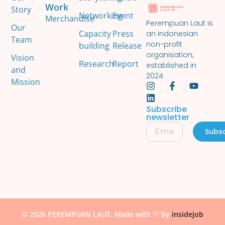
Work
Story
Networking
Event
Merchandise
Perempuan Laut is
Our
Capacity
Press
an Indonesian
Team
non-profit
building
Release
organisation,
Vision
Research
Report
established in
and
2024
Mission
Subscribe
newsletter
Subsc
© 2026 PEREMPUAN LAUT. Made with ♡ by
insidejob