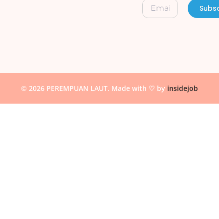
Subsc
© 2026 PEREMPUAN LAUT. Made with ♡ by
insidejob