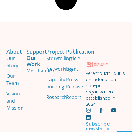
About
Support
Project
Publication
Our
Our
Storytelling
Article
Work
Story
Networking
Event
Merchandise
Perempuan Laut is
Our
Capacity
Press
an Indonesian
Team
non-profit
building
Release
organisation,
Vision
Research
Report
established in
and
2024
Mission
Subscribe
newsletter